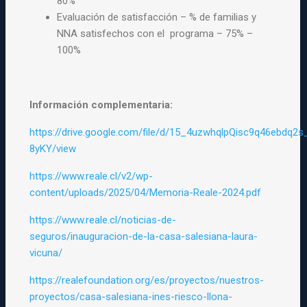
80%
Evaluación de satisfacción – % de familias y
NNA satisfechos con el programa – 75% –
100%
Información complementaria:
https://drive.google.com/file/d/15_4uzwhqlpQisc9q46ebdq2s
8yKY/view
https://www.reale.cl/v2/wp-
content/uploads/2025/04/Memoria-Reale-2024.pdf
https://www.reale.cl/noticias-de-
seguros/inauguracion-de-la-casa-salesiana-laura-
vicuna/
https://realefoundation.org/es/proyectos/nuestros-
proyectos/casa-salesiana-ines-riesco-llona-