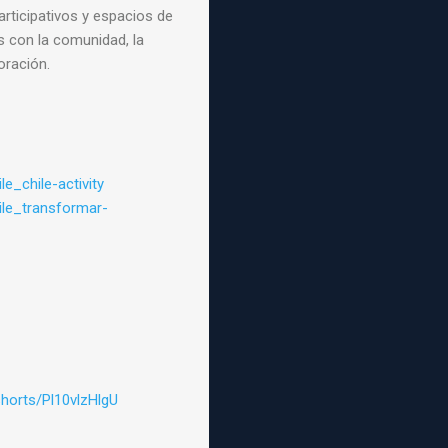
ticipativos y espacios de
os con la comunidad, la
oración.
e_chile-activity
ile_transformar-
shorts/Pl10vlzHlgU