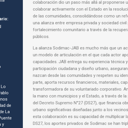
nte
colaboración dio un paso más allá al proponerse 
colaborar activamente con el Estado en la resolu
de las comunidades, consolidándose como un ref
ario:
una alianza entre empresa privada y sociedad civil 
d
fortalecimiento comunitario a través de la recupe
públicos.
La alianza Sodimac-JAB es mucho más que un ac
un modelo de articulación en el que cada actor ap
capacidades. JAB entrega su experiencia técnica 
o
participación ciudadana y diseño urbano, asegura
nazcan desde las comunidades y respeten su ident
parte, aporta recursos financieros, materiales, capa
 Lo
transformadora de su voluntariado corporativo. A
Pablo
la mano con municipios y el Estado, a través de la
inos
del Decreto Supremo N°27 (DS27), que financia o
idad de
urbano significativas diseñadas junto a los vecinos
 de La
esta colaboración es su capacidad de multiplicar la
 Puente
DS27, los aportes privados de Sodimac se han trip
a y