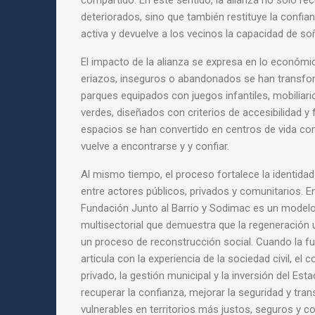
compartido. En este sentido, la alianza no solo re
deteriorados, sino que también restituye la confian
activa y devuelve a los vecinos la capacidad de soñ
El impacto de la alianza se expresa en lo económico
eriazos, inseguros o abandonados se han transfo
parques equipados con juegos infantiles, mobiliario
verdes, diseñados con criterios de accesibilidad y
espacios se han convertido en centros de vida com
vuelve a encontrarse y y confiar.
Al mismo tiempo, el proceso fortalece la identidad
entre actores públicos, privados y comunitarios. En 
Fundación Junto al Barrio y Sodimac es un model
multisectorial que demuestra que la regeneración
un proceso de reconstrucción social. Cuando la f
articula con la experiencia de la sociedad civil, el
privado, la gestión municipal y la inversión del Est
recuperar la confianza, mejorar la seguridad y tra
vulnerables en territorios más justos, seguros y 