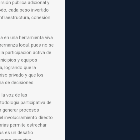
sión pública adicional y
modo, cada peso invertido
infraestructura, cohesión
ca en una herramienta viva
bernanza local, pues no se
la participación activa de
nicipios y equipos
a, logrando que la
iso privado y que los
ma de decisiones.
 la voz de las
dología participativa de
a generar procesos
 el involucramiento directo
rias permite estrechar
ios es un desafío