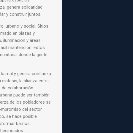
cupera espacios
za, genera solidaridad
ar y construir juntos.
, urbano y social. Sitios
rmado en plazas y
, iluminación y áreas
 fácil mantención. Estos
unitaria, donde la gente
 barrial y genera confianza
síntesis, la alianza entre
o de colaboración
 urbana puede ser también
uerza de los pobladores se
 compromiso del sector
ado, se hace posible
nsformar barrios
cohesionados.