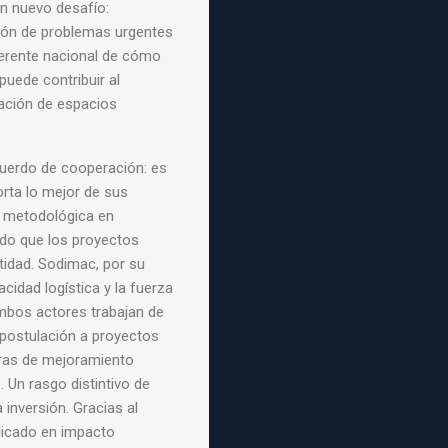
un nuevo desafío:
ción de problemas urgentes
erente nacional de cómo
puede contribuir al
ración de espacios
uerdo de cooperación: es
orta lo mejor de sus
y metodológica en
ndo que los proyectos
idad. Sodimac, por su
cidad logística y la fuerza
mbos actores trabajan de
 postulación a proyectos
bras de mejoramiento
. Un rasgo distintivo de
 inversión. Gracias al
licado en impacto