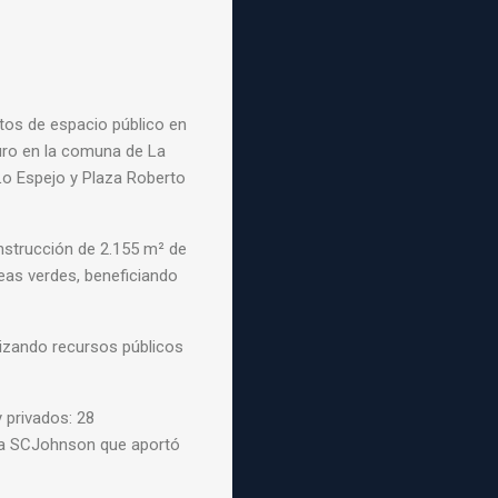
tos de espacio público en
uro en la comuna de La
Lo Espejo y Plaza Roberto
onstrucción de 2.155 m² de
eas verdes, beneficiando
lizando recursos públicos
 privados: 28
esa SCJohnson que aportó