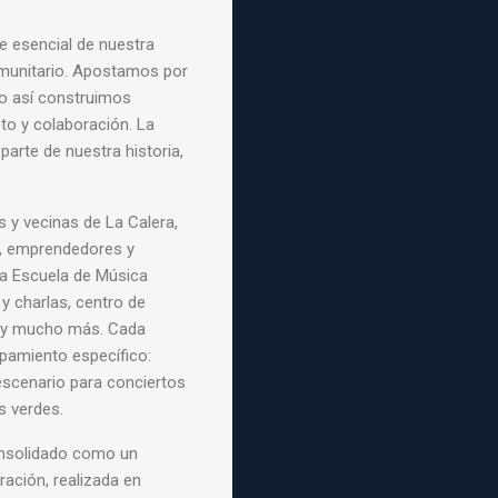
rte esencial de nuestra
omunitario. Apostamos por
lo así construimos
to y colaboración. La
arte de nuestra historia,
 y vecinas de La Calera,
s, emprendedores y
la Escuela de Música
 charlas, centro de
s, y mucho más. Cada
pamiento específico:
 escenario para conciertos
s verdes.
onsolidado como un
ración, realizada en