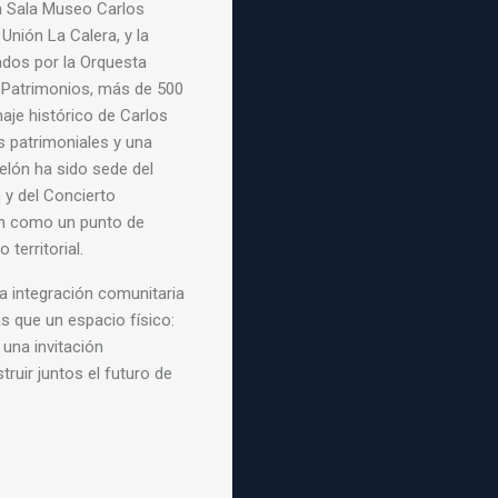
la Sala Museo Carlos
 Unión La Calera, y la
ados por la Orquesta
s Patrimonios, más de 500
aje histórico de Carlos
s patrimoniales y una
elón ha sido sede del
 y del Concierto
ón como un punto de
territorial.
 integración comunitaria
s que un espacio físico:
una invitación
ruir juntos el futuro de