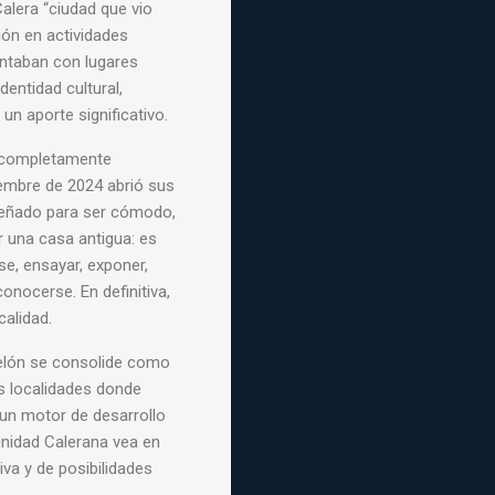
alera “ciudad que vio
ión en actividades
ntaban con lugares
entidad cultural,
n aporte significativo.
l completamente
iembre de 2024 abrió sus
señado para ser cómodo,
r una casa antigua: es
se, ensayar, exponer,
onocerse. En definitiva,
calidad.
Melón se consolide como
as localidades donde
un motor de desarrollo
unidad Calerana vea en
va y de posibilidades