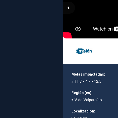
Metas impactadas:
»
11.7 - 4.7 - 12.5
Región (es):
»
V de Valparaíso
Localización: