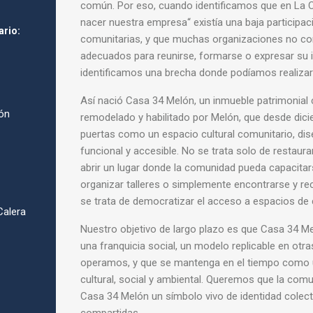
común. Por eso, cuando identificamos que en La C
nacer nuestra empresa“ existía una baja participac
ario:
comunitarias, y que muchas organizaciones no co
adecuados para reunirse, formarse o expresar su id
identificamos una brecha donde podíamos realizar u
Así nació Casa 34 Melón, un inmueble patrimonia
ón
remodelado y habilitado por Melón, que desde dic
puertas como un espacio cultural comunitario, di
funcional y accesible. No se trata solo de restaura
abrir un lugar donde la comunidad pueda capacitar
organizar talleres o simplemente encontrarse y rec
se trata de democratizar el acceso a espacios de 
Calera
Nuestro objetivo de largo plazo es que Casa 34 
una franquicia social, un modelo replicable en otr
operamos, y que se mantenga en el tiempo como 
cultural, social y ambiental. Queremos que la com
Casa 34 Melón un símbolo vivo de identidad colecti