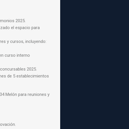
rimonios 2025.
izado el espacio para
res y cursos, incluyendo:
n curso interno
s concursables 2025.
ones de 5 establecimientos
 34 Melón para reuniones y
novación.