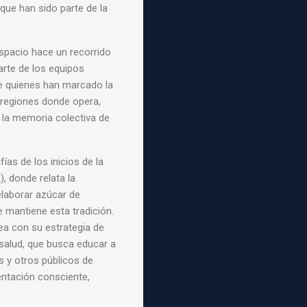
que han sido parte de la
espacio hace un recorrido
arte de los equipos
de quienes han marcado la
 regiones donde opera,
e la memoria colectiva de
ías de los inicios de la
, donde relata la
elaborar azúcar de
 mantiene esta tradición.
ea con su estrategia de
y salud, que busca educar a
 y otros públicos de
mentación consciente,