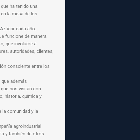
 que ha tenido una
en la mesa de los
 Azúcar cada año.
que funcione de manera
o, que involucre a
ores, autoridades, clientes,
ción consciente entre los
a, que además
que nos visitan con
 historia, química y
e la comunidad y la
añía agroindustrial
ha y también de otros