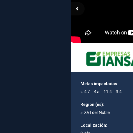
Metas impactadas:
»
4.7 - 4.a - 11.4 - 3.4
Región (es):
»
XVI del Nuble
Localización: