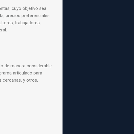
ntas, cuyo objetivo sea
a, precios preferenciales
ltores, trabajadores,
ral.
do de manera considerable
ograma articulado para
s cercanas, y otros.