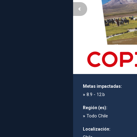
Metas impactadas:
»
8.9 - 12.b
Región (es):
»
Todo Chile
Localización: