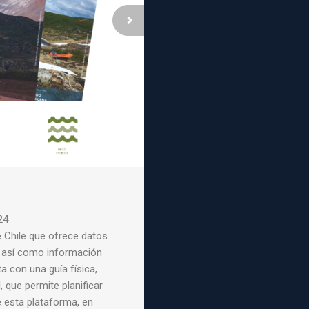
24
e Chile que ofrece datos
, así como información
a con una guía física,
, que permite planificar
e esta plataforma, en