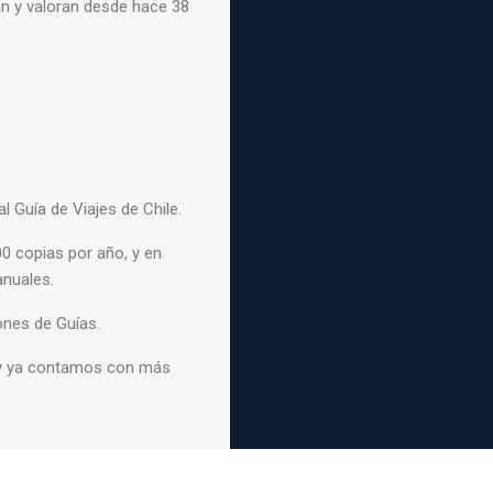
an y valoran desde hace 38
al Guía de Viajes de Chile.
0 copias por año, y en
nuales.
ones de Guías.
 y ya contamos con más