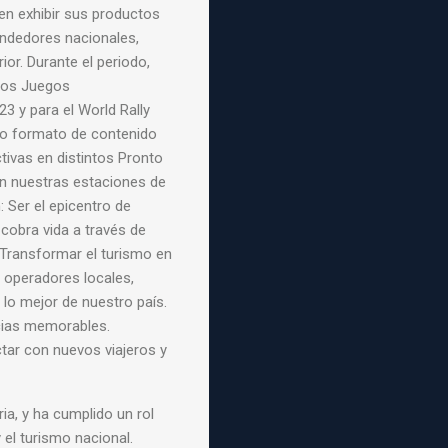
n exhibir sus productos
endedores nacionales,
ior. Durante el periodo,
los Juegos
 y para el World Rally
o formato de contenido
ctivas en distintos Pronto
n nuestras estaciones de
: Ser el epicentro de
 cobra vida a través de
 Transformar el turismo en
 operadores locales,
 lo mejor de nuestro país.
cias memorables.
tar con nuevos viajeros y
ria, y ha cumplido un rol
 el turismo nacional.