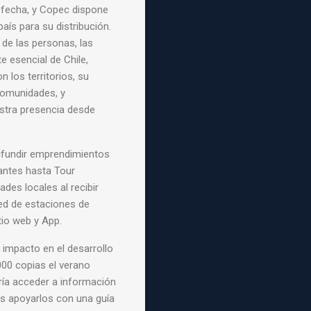
 fecha, y Copec dispone
aís para su distribución.
de las personas, las
e esencial de Chile,
 los territorios, su
 comunidades, y
stra presencia desde
ifundir emprendimientos
antes hasta Tour
des locales al recibir
red de estaciones de
tio web y App.
 impacto en el desarrollo
000 copias el verano
ía acceder a información
mos apoyarlos con una guía