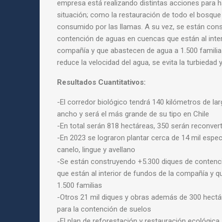
empresa está realizando distintas acciones para h
situación; como la restauración de todo el bosque
consumido por las llamas. A su vez, se están con
contención de aguas en cuencas que están al inter
compañía y que abastecen de agua a 1.500 familia
reduce la velocidad del agua, se evita la turbiedad 
Resultados Cuantitativos:
-El
corredor
biológico
tendrá 140 kilómetros de la
ancho y será el más grande de su tipo en Chile
-En total serán 818 hectáreas, 350 serán reconver
-En 2023 se lograron plantar cerca de 14 mil esp
canelo, lingue y avellano
-Se están construyendo +5.300 diques de contenc
que están al interior de fundos de la compañía y 
1.500 familias
-Otros 21 mil diques y obras además de 300 hect
para la contención de suelos
-El
plan
de
reforestación
y restauración ecológica