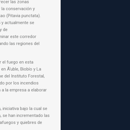
recer las zonas
 la conservación y
tao
(Pitavia punctata).
 y actualmente se
y de
minar este
corredor
ando las regiones del
 el fuego en esta
en Ã‘uble, Biobío y La
 del Instituto Forestal,
do por los incendios
n a la empresa a elaborar
a
, iniciativa bajo la cual se
n, se han incrementado las
afuegos y quiebres de