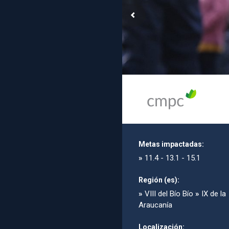
Metas impactadas:
»
11.4 - 13.1 - 15.1
Región (es):
»
VIII del Bío Bío
»
IX de la
Araucanía
Localización: