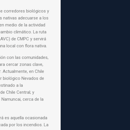
e corredores biológicos y
es nativas adecuarse a los
en medio de la actividad
cambio climático. La ruta
(AAVC) de
CMPC
y servirá
na local con flora nativa.
ción con las comunidades,
ara cercar zonas clave,
r. Actualmente, en Chile
r
biológico
Nevados de
estinado a la
e Chile Central; y
Namuncai, cerca de la
rá es aquella ocasionada
ada por los incendios. La