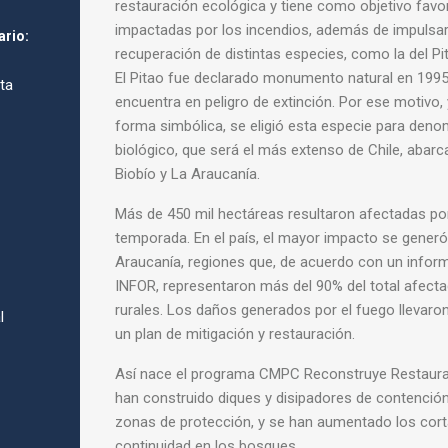
restauración ecológica y tiene como objetivo favo
impactadas por los incendios, además de impulsar
ario:
recuperación de distintas especies, como la del
Pi
El
Pitao
fue declarado monumento natural en 1995
ta
encuentra en peligro de extinción. Por ese motivo, 
forma simbólica, se eligió esta especie para deno
biológico
, que será el más extenso de Chile, abarc
Biobío y La Araucanía.
Más de 450 mil hectáreas resultaron afectadas por
temporada. En el país, el mayor impacto se generó 
Araucanía, regiones que, de acuerdo con un informe
INFOR, representaron más del 90% del total afecta
rurales. Los daños generados por el fuego llevaro
l
un
plan
de mitigación y restauración.
Así nace el programa
CMPC
Reconstruye
Restaur
han construido diques y disipadores de contenció
zonas de protección, y se han aumentado los cort
continuidad en los bosques.