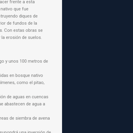
acer frente a esta
 nativo que fue
struyendo diques de
ior de fundos de la
s. Con estas obras se
y la erosión de suelos.
rgo y unos 100 metros de
tidas en bosque nativo
ecímenes, como el
pitao
,
ión de aguas en cuencas
que abastecen de agua a
áreas de siembra de avena
 supondrá una inversión de