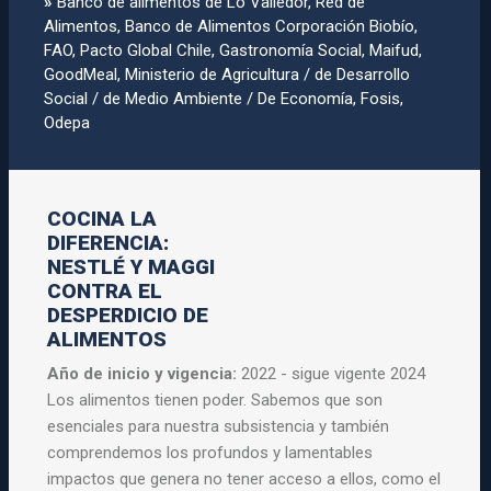
»
Banco de alimentos de Lo Valledor, Red de
Alimentos, Banco de Alimentos Corporación Biobí­o,
FAO, Pacto Global Chile, Gastronomí­a Social, Maifud,
GoodMeal, Ministerio de Agricultura / de Desarrollo
Social / de Medio Ambiente / De Economí­a, Fosis,
Odepa
COCINA LA
DIFERENCIA:
NESTLÉ Y MAGGI
CONTRA EL
DESPERDICIO DE
ALIMENTOS
Año de inicio y vigencia:
2022 - sigue vigente 2024
Los alimentos tienen poder. Sabemos que son
esenciales para nuestra subsistencia y también
comprendemos los profundos y lamentables
impactos que genera no tener acceso a ellos, como el