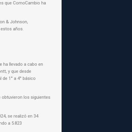
 es que
ComoCambio ha
son & Johnson,
 estos años.
 ha llevado a cabo en
ntt, y que desde
l de 1° a 4° básico
 obtuvieron los siguientes
24, se realizó en 34
ndo a 5.823