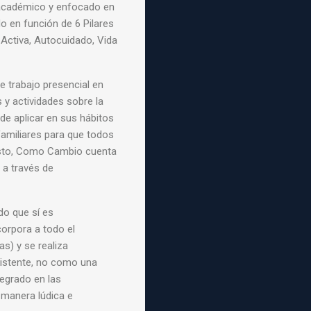
académico y enfocado en
do en función de 6 Pilares
 Activa, Autocuidado, Vida
de trabajo
presencial en
s y
actividades sobre la
de aplicar en sus hábitos
familiares para que todos
 esto, Como Cambio cuenta
o a través de
do que sí es
corpora a todo el
s) y se realiza
xistente, no como una
tegrado en las
 manera lúdica e