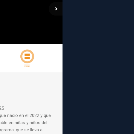
25
ue nació en el 2022 y
que
dable en niñas y
niños del
rograma,
que se lleva a