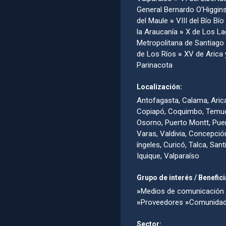
General Bernardo O'Higgin
del Maule
»
VIII del Bío Bío
la Araucanía
»
X de Los L
Metropolitana de Santiago
de Los Ríos
»
XV de Arica 
Parinacota
Localización:
Antofagasta, Calama, Aric
Copiapó, Coquimbo, Temu
Osorno, Puerto Montt, Pue
Varas, Valdivia, Concepció
íngeles, Curicó, Talca, Sant
Iquique, Valparaí­so
Grupo de interés / Benefici
»
Medios de comunicación
»
Proveedores
»
Comunida
Sector: