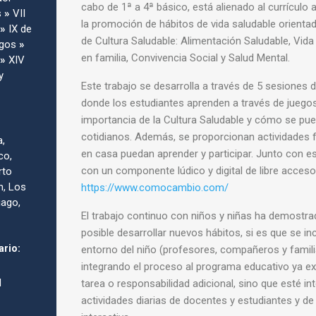
cabo de 1ª a 4ª básico, está alienado al currículo
s
»
VII
la promoción de hábitos de vida saludable o
rienta
»
IX de
de Cultura Saludable: Alimentación
Saludable, Vida
agos
»
en familia, Convivencia
Social y Salud Mental.
»
XIV
y
Este trabajo se desarrolla a través de 5 sesiones 
donde los estudiantes aprenden a través de juego
importancia de la Cultura Saludable y cómo se
pue
cotidianos. Además, se proporcionan
actividades 
a,
en casa puedan aprender y
participar. Junto con
co,
con un componente
lúdico y digital de libre acces
rto
n, Los
https://www.comocambio.com/
iago,
El trabajo continuo con niños y niñas ha demostra
posible
desarrollar nuevos hábitos, si es que se in
ario:
entorno
del niño (profesores, compañeros y familia
integrando
el proceso al programa educativo ya e
d
tarea o
responsabilidad adicional, sino que esté in
actividades
diarias de docentes y estudiantes y de