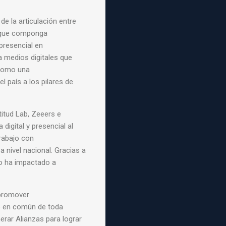
de la articulación
entre
 que componga
presencial en
 medios digitales que
l como una
el país a los pilares de
ctitud Lab, Zeeers
e
 digital y
presencial al
rabajo con
a nivel
nacional. Gracias a
io
ha impactado a
 promover
vo en común de toda
nerar Alianzas para
lograr