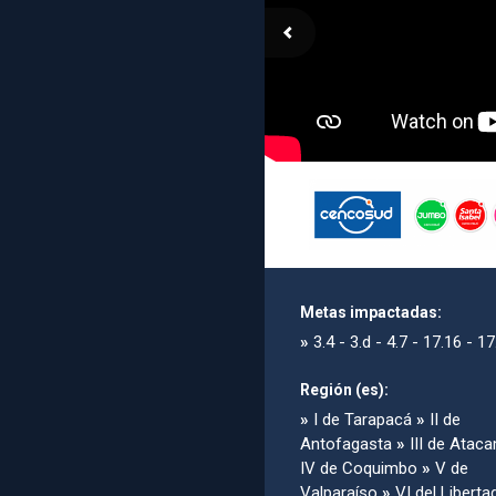
Metas impactadas:
»
3.4 - 3.d - 4.7 - 17.16 - 17
Región (es):
»
I de Tarapacá
»
II de
Antofagasta
»
III de Atac
IV de Coquimbo
»
V de
Valparaíso
»
VI del Liberta