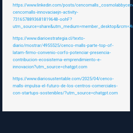
https://www.linkedin.com/posts/cencomalls_cosmolabbycen
cencomalls-innovaciaejn-activity-
7316578893681819648-oohF?
utm_source=share&utm_medium=member_desktop&rcm=AC
https://www.diarioestrategia.cl/texto-
diario/mostrar/4955525/cenco-malls-parte-top-of-
latam-firmo-convenio-corfo-potenciar-presencia-
contribucion-ecosistema-emprendimiento-e-
innovacion?utm_source=chatgpt.com
https://www.diariosustentable.com/2025/04/cenco-
malls-impulsa-el-futuro-de-los-centros-comerciales-
con-startups-sostenibles/?utm_source=chatgpt.com