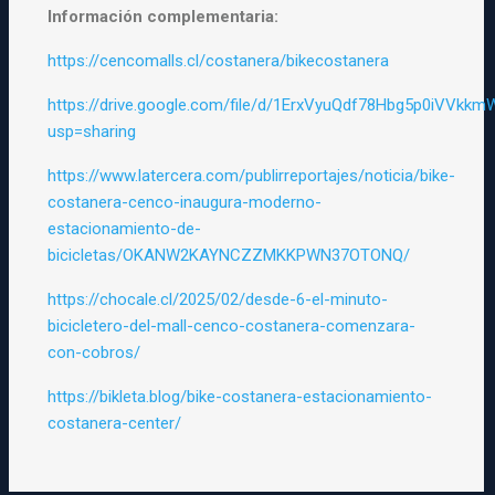
Información complementaria:
https://cencomalls.cl/costanera/bikecostanera
https://drive.google.com/file/d/1ErxVyuQdf78Hbg5p0iVVkkm
usp=sharing
https://www.latercera.com/publirreportajes/noticia/bike-
costanera-cenco-inaugura-moderno-
estacionamiento-de-
bicicletas/OKANW2KAYNCZZMKKPWN37OTONQ/
https://chocale.cl/2025/02/desde-6-el-minuto-
bicicletero-del-mall-cenco-costanera-comenzara-
con-cobros/
https://bikleta.blog/bike-costanera-estacionamiento-
costanera-center/