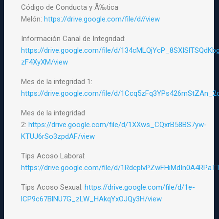
Código de Conducta y Ã‰tica
Melón:
https://drive.google.com/file/d//view
Información Canal de Integridad:
https://drive.google.com/file/d/134cMLQjYcP_8SXISlTSQdKb
zF4XyXM/view
Mes de la integridad 1:
https://drive.google.com/file/d/1Ccq5zFq3YPs426mStZAn_2
Mes de la integridad
2:
https://drive.google.com/file/d/1XXws_CQxrB58BS7yw-
KTUJ6rSo3zpdAF/view
Tips Acoso Laboral:
https://drive.google.com/file/d/1RdcplvPZwFHiMdIn0A4RPa
Tips Acoso Sexual:
https://drive.google.com/file/d/1e-
lCP9c67BlNU7G_zLW_HAkqYxOJQy3H/view