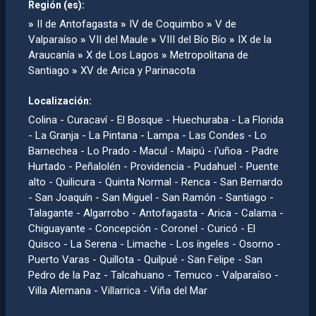
Región (es):
»
II de Antofagasta
»
IV de Coquimbo
»
V de
Valparaíso
»
VII del Maule
»
VIII del Bío Bío
»
IX de la
Araucanía
»
X de Los Lagos
»
Metropolitana de
Santiago
»
XV de Arica y Parinacota
Localización:
Colina - Curacaví­ - El Bosque - Huechuraba - La Florida
- La Granja - La Pintana - Lampa - Las Condes - Lo
Barnechea - Lo Prado - Macul - Maipú - í‘uñoa - Padre
Hurtado - Peñalolén - Providencia - Pudahuel - Puente
alto - Quilicura - Quinta Normal - Renca - San Bernardo
- San Joaquí­n - San Miguel - San Ramón - Santiago -
Talagante - Algarrobo - Antofagasta - Arica - Calama -
Chiguayante - Concepción - Coronel - Curicó - El
Quisco - La Serena - Limache - Los íngeles - Osorno -
Puerto Varas - Quillota - Quilpué - San Felipe - San
Pedro de la Paz - Talcahuano - Temuco - Valparaí­so -
Villa Alemana - Villarrica - Viña del Mar