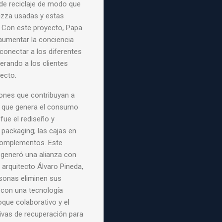
de reciclaje de modo que
izza usadas y estas
 Con este proyecto, Papa
aumentar la conciencia
erconectar a los diferentes
erando a los clientes
ecto.
ones que contribuyan a
s que genera el consumo
 fue el rediseño y
 packaging; las cajas en
complementos. Este
 generó una alianza con
 arquitecto Álvaro Pineda,
rsonas eliminen sus
con una tecnología
oque colaborativo y el
ivas de recuperación para