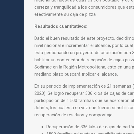
material de nuestras cajas es compostable, y de e
certeza y tranquilidad a los consumidores que est
efectivamente su caja de pizza.
Resultados cuantitativos:
Dado el buen resultado de este proyecto, decidimos 
nivel nacional e incrementar el alcance, por lo cu
está gestionando un proyecto de asociación con S
habilitar un contenedor de recepción de cajas pizz
Sodimac en la Región Metropolitana, esto en una 
mediano plazo buscará triplicar el alcance.
En su periodo de implementación de 21 semanas (
2020): Se logró recuperar 336 kilos de cajas de car
participación de 1.500 familias que se acercaron 
John´s, los cuales a su vez que fueron sensibiliz
recuperación de residuos y compostaje.
Recuperación de 336 kilos de cajas de cartó