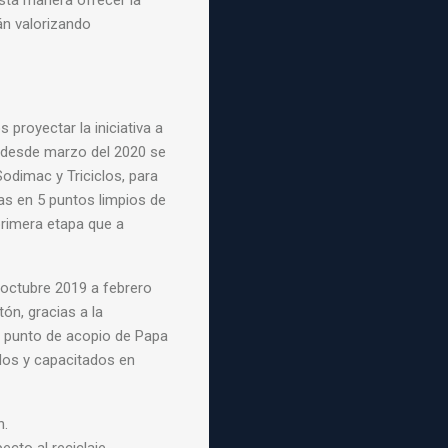
sta manera ofrecer la
án valorizando
proyectar la iniciativa a
al desde marzo del 2020 se
odimac y Triciclos, para
as en 5 puntos limpios de
primera etapa que a
octubre 2019 a febrero
tón, gracias a la
al punto de acopio de Papa
ados y capacitados en
n.