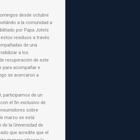
domingos desde octubre
invitándo a la comunidad a
bilitado por Papa John’s
e estos residuos a través
compañadas de una
ibilizar a los
de recuperación de este
or para acompañar e
ingo se acercaron a
, participamos de un
con el fin exclusivo de
 consumidores sobre
de marzo se está
n de la Universidad de
icado que acredite que el