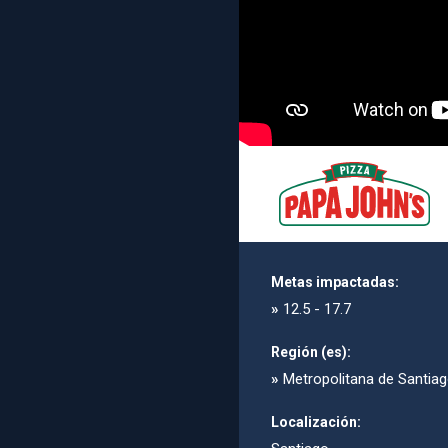
Metas impactadas:
»
12.5 - 17.7
Región (es):
»
Metropolitana de Santia
Localización: