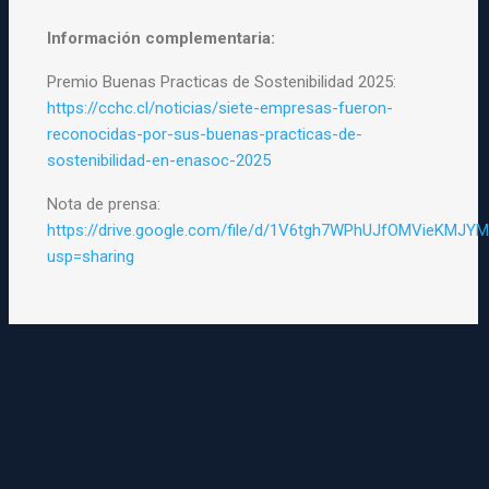
Información complementaria:
Premio Buenas Practicas de Sostenibilidad 2025:
https://cchc.cl/noticias/siete-empresas-fueron-
reconocidas-por-sus-buenas-practicas-de-
sostenibilidad-en-enasoc-2025
Nota de prensa:
https://drive.google.com/file/d/1V6tgh7WPhUJfOMVieKMJYM
usp=sharing