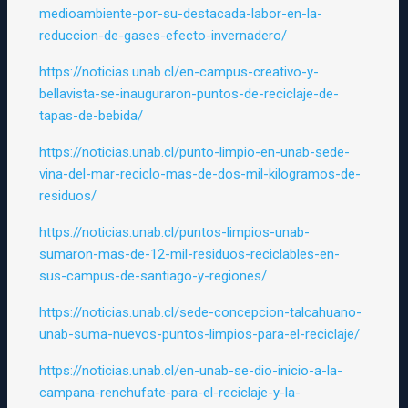
medioambiente-por-su-destacada-labor-en-la-
reduccion-de-gases-efecto-invernadero/
https://noticias.unab.cl/en-campus-creativo-y-
bellavista-se-inauguraron-puntos-de-reciclaje-de-
tapas-de-bebida/
https://noticias.unab.cl/punto-limpio-en-unab-sede-
vina-del-mar-reciclo-mas-de-dos-mil-kilogramos-de-
residuos/
https://noticias.unab.cl/puntos-limpios-unab-
sumaron-mas-de-12-mil-residuos-reciclables-en-
sus-campus-de-santiago-y-regiones/
https://noticias.unab.cl/sede-concepcion-talcahuano-
unab-suma-nuevos-puntos-limpios-para-el-reciclaje/
https://noticias.unab.cl/en-unab-se-dio-inicio-a-la-
campana-renchufate-para-el-reciclaje-y-la-