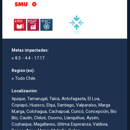
Metas impactadas:
»
8.3 - 4.4 - 17.17
Región (es):
»
Todo Chile
Localización:
Iquique, Tamarugal, Talca, Antofagasta, El Loa,
Copiapó, Huasco, Elqui, Santiago, Valparaí­so, Marga
M,arga, Colchagua, Cachapoal, Curicó, Concepción, Bí­o
Bí­o, Cautí­n, Chiloé, Osorno, Llanquihue, Aysén,
Coyhaique, Magallanes, íšltima Esperanza, Valdivia,