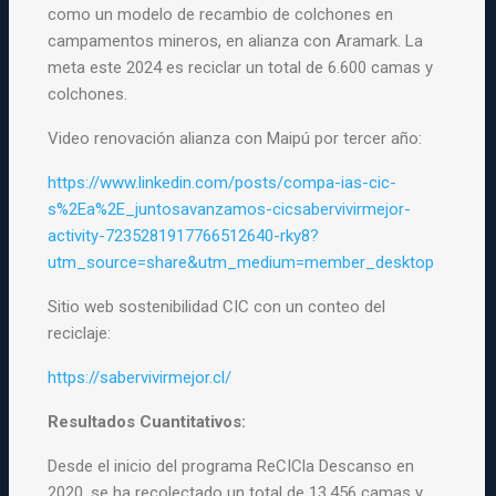
como un modelo de recambio de colchones en
campamentos mineros, en alianza con Aramark. La
meta este 2024 es reciclar un total de 6.600 camas y
colchones.
Video renovación alianza con Maipú por tercer año:
https://www.linkedin.com/posts/compa-ias-cic-
s%2Ea%2E_juntosavanzamos-cicsabervivirmejor-
activity-7235281917766512640-rky8?
utm_source=share&utm_medium=member_desktop
Sitio web sostenibilidad CIC con un conteo del
reciclaje:
https://sabervivirmejor.cl/
Resultados Cuantitativos:
Desde el inicio del programa ReCICla Descanso en
2020, se ha recolectado un total de 13.456 camas y