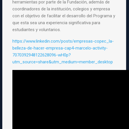
herramientas por parte de la Fundación, además de
coordinadores de la institución, colegios y empresa
con el objetivo de facilitar el desarrollo del
Programa
y
que esta sea una experiencia significativa para
estudiantes y voluntarios.
https://www.linkedin.com/posts
/empresas-copec_la-
belleza-de-
hacer-empresa-cap4-marcelo-
activity-
7070392948122628096-
wH0p?
utm_source=share&utm_
medium=member_desktop