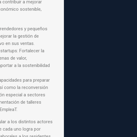
a contribuir a mejorar
económico sostenible,
prendedores y pequeños
ejorar la gestión de
ivo en sus ventas.
tartups: Fortalecer la
enas de valor,
ortar a la sostenibilidad
capacidades para preparar
así como la reconversión
ón especial a sectores
mentación de talleres
 EmpleaT.
lar a los distintos
actores
ue cada uno
logra por
laborales a
los residentes