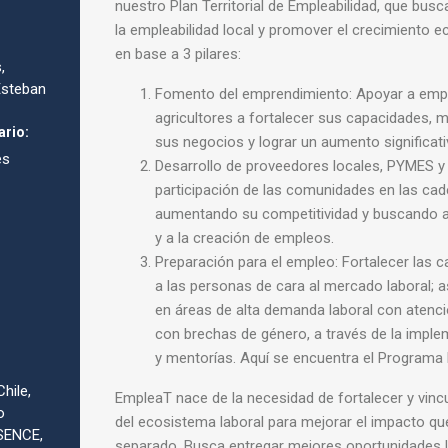
nuestro
Plan Territorial de Empleabilidad, que busc
la
empleabilidad local y promover el crecimiento 
en
base a 3 pilares:
,
Esteban
Fomento del emprendimiento: Apoyar a em
agricultores a fortalecer sus capacidades, m
ario:
sus
negocios y lograr un aumento significat
es
Desarrollo de proveedores locales, PYMES y s
participación de las comunidades en las cad
aumentando
su competitividad y buscando ap
y a la
creación de empleos.
Preparación para el empleo: Fortalecer las 
a las personas de cara al mercado laboral; 
en
áreas de alta demanda laboral con atenci
con
brechas de género, a través de la imple
y
mentorías. Aquí se encuentra el Programa
hile,
EmpleaT nace de la necesidad de fortalecer y vincu
o
del ecosistema laboral para mejorar el impacto q
 SENCE,
separado. Busca entregar mejores oportunidades 