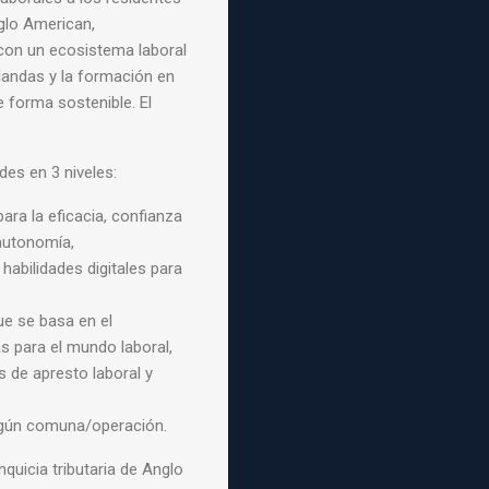
nglo
American,
 con un
ecosistema laboral
landas y la formación en
e forma sostenible. El
ades en 3 niveles:
ara la eficacia, confianza
 autonomía,
habilidades digitales para
ue se basa en el
 para el mundo laboral,
 de apresto laboral y
según comuna/operación.
nquicia tributaria
de Anglo