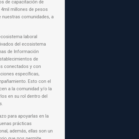
tos de
capacitación de
 4mil
millones de pesos
de
nuestras comunidades, a
ecosistema laboral
rivados del ecosistema
inas de Información
establecimientos de
os conectados y con
aciones específicas,
mpañamiento. Esto con el
ecen a la comunidad y/o la
rlos en su rol dentro del
s.
lazo para apoyarlas en
la
uenas prácticas
onal, además, ellas son
un
itorio que nos
permite