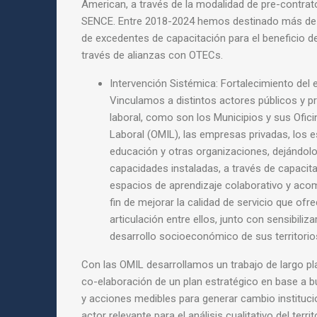
American, a través de la modalidad de pre-contra
SENCE. Entre 2018-2024 hemos destinado más de
de excedentes de capacitación para el beneficio 
través de alianzas con OTECs.
Intervención Sistémica: Fortalecimiento del 
Vinculamos a distintos actores públicos y p
laboral, como son los Municipios y sus Ofic
Laboral
(OMIL), las empresas privadas, los 
educación y
otras organizaciones, dejándol
capacidades
instaladas, a través de capacit
espacios de
aprendizaje colaborativo y aco
fin de mejorar
la calidad de servicio que ofr
articulación
entre ellos, junto con sensibiliza
desarrollo
socioeconómico de sus territorio
Con las OMIL desarrollamos un trabajo de largo p
co-elaboración de un plan estratégico en base a b
y
acciones medibles para generar cambio instituci
actor relevante para el análisis cualitativo del terr