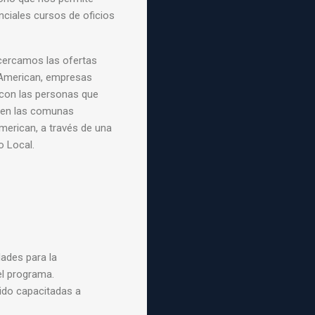
enciales
cursos de oficios
ercamos las ofertas
American, empresas
, con
las personas que
 en las
comunas
American, a través
de una
o Local.
ades para la
l programa.
ido capacitadas a