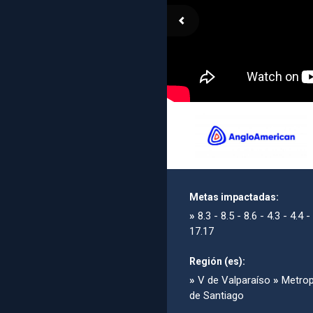
Metas impactadas:
»
8.3 - 8.5 - 8.6 - 4.3 - 4.4 -
17.17
Región (es):
»
V de Valparaíso
»
Metrop
de Santiago