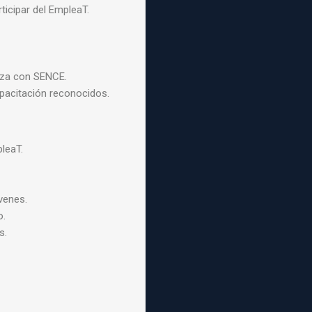
icipar del EmpleaT.
anza con SENCE.
pacitación reconocidos.
leaT.
venes.
o.
s.