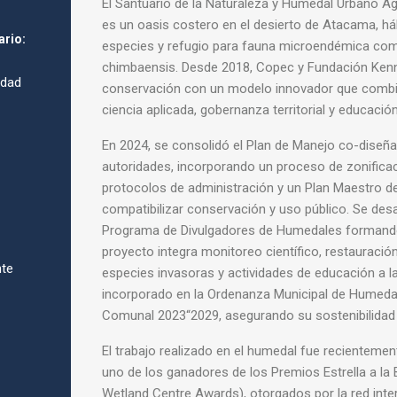
El Santuario de la Naturaleza y Humedal Urbano A
es un oasis costero en el desierto de Atacama, há
ario:
especies y refugio para fauna microendémica com
chimbaensis. Desde 2018, Copec y Fundación Kenn
dad
conservación con un modelo innovador que combin
ciencia aplicada, gobernanza territorial y educació
En 2024, se consolidó el Plan de Manejo co-diseñ
autoridades, incorporando un proceso de zonificaci
protocolos de administración y un Plan Maestro de
compatibilizar conservación y uso público. Se des
Programa de Divulgadores de Humedales formando 
proyecto integra monitoreo científico, restauración
nte
especies invasoras y actividades de educación a l
incorporado en la Ordenanza Municipal de Humedale
Comunal 2023“2029, asegurando su sostenibilidad 
El trabajo realizado en el humedal fue recientem
uno de los ganadores de los Premios Estrella a la 
Wetland Centre Awards), otorgados por la red inte