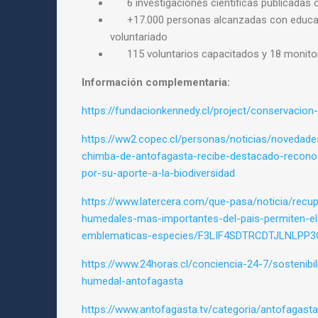
6 investigaciones científicas publicadas o
+17.000 personas alcanzadas con educac
voluntariado
115 voluntarios capacitados y 18 monitor
Información complementaria:
https://fundacionkennedy.cl/project/conservacio
https://ww2.copec.cl/personas/noticias/novedad
chimba-de-antofagasta-recibe-destacado-reconoc
por-su-aporte-a-la-biodiversidad
https://www.latercera.com/que-pasa/noticia/recu
humedales-mas-importantes-del-pais-permiten-el
emblematicas-especies/F3LIF4SDTRCDTJLNLPP
https://www.24horas.cl/conciencia-24-7/sostenibi
humedal-antofagasta
https://www.antofagasta.tv/categoria/antofagas