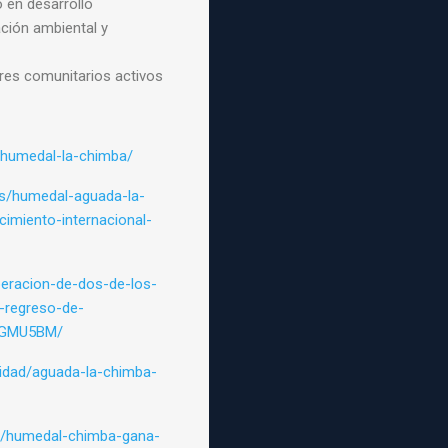
 en desarrollo
ión ambiental y
es comunitarios activos
n-humedal-la-chimba/
es/humedal-aguada-la-
imiento-internacional-
peracion-de-dos-de-los-
-regreso-de-
3GMU5BM/
lidad/aguada-la-chimba-
ta/humedal-chimba-gana-