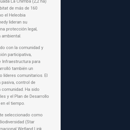
guada La Chimba (2,2 ha)
bitat de más de 160
o el Heleobia
edy lideran su
a protección legal,
n ambiental.
ado con la comunidad y
ón participativa,
 Infraestructura para
arrolló también un
líderes comunitarios. El
 pasiva, control de
a comunidad. Ha sido
s y el Plan de Desarrollo
en el tiempo.
ente seleccionado como
Biodiversidad (Star
rnacional Wetland Link