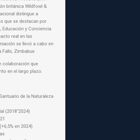
ón británica Wildfowl &
nacional
distingue a
s que se destacan por
, Educación y Conciencia
acto real en las
iación se llevó a cabo en
a Falls, Zimbabue
 colaboración que
to en el largo plazo.
antuario de la Naturaleza
l (2018“2024)
021
(+6,5% en 2024)
as