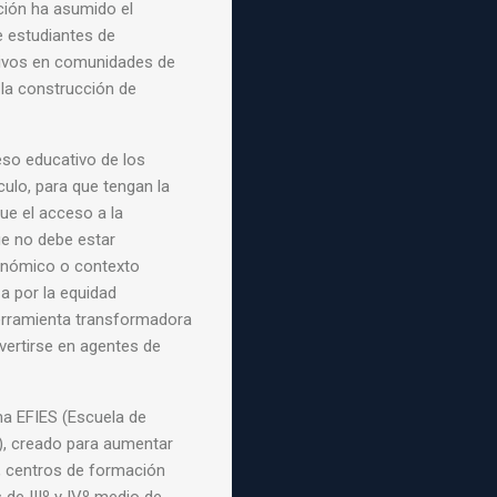
ación ha asumido el
 estudiantes de
tivos en comunidades de
 la construcción de
eso educativo de los
nculo, para que tengan la
ue el acceso a la
ue no debe
estar
conómico o contexto
za por la equidad
erramienta transformadora
vertirse en agentes de
ma EFIES (Escuela de
), creado para aumentar
s, centros de formación