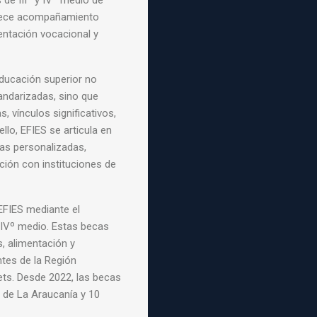
s de
IIIº y IVº medio de
frece acompañamiento
entación vocacional y
educación superior no
andarizadas, sino que
, vínculos significativos,
lo, EFIES se articula en
ías personalizadas,
ción con instituciones de
EFIES mediante el
y IVº medio. Estas becas
, alimentación y
tes de la Región
ets. Desde 2022, las becas
s de La Araucanía y 10