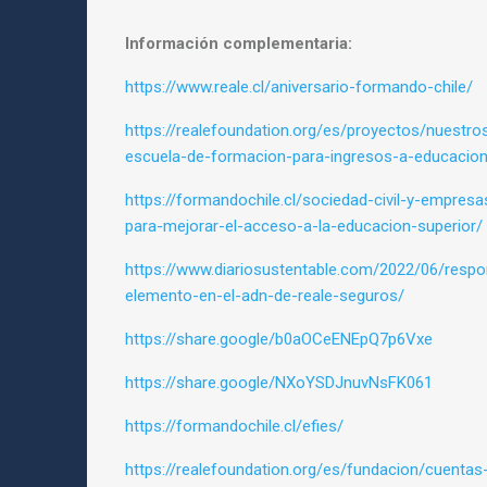
Información complementaria:
https://www.reale.cl/aniversario-formando-chile/
https://realefoundation.org/es/proyectos/nuestro
escuela-de-formacion-para-ingresos-a-educacion
https://formandochile.cl/sociedad-civil-y-empres
para-mejorar-el-acceso-a-la-educacion-superior/
https://www.diariosustentable.com/2022/06/respon
elemento-en-el-adn-de-reale-seguros/
https://share.google/b0aOCeENEpQ7p6Vxe
https://share.google/NXoYSDJnuvNsFK061
https://formandochile.cl/efies/
https://realefoundation.org/es/fundacion/cuent