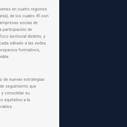
venes en cuatro regiones
anía), de los cuales 45 son
s empresas socias de
 participación de
co territorial distinto, y
cada sábado a las sedes.
 espacios formativos,
ible.
lo de nuevas estrategias
de seguimiento que
 y consolidar su
o equitativo a la
rables.