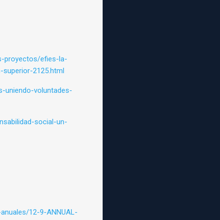
s-proyectos/efies-la-
-superior-2125.html
as-uniendo-voluntades-
sabilidad-social-un-
as-anuales/12-9-ANNUAL-