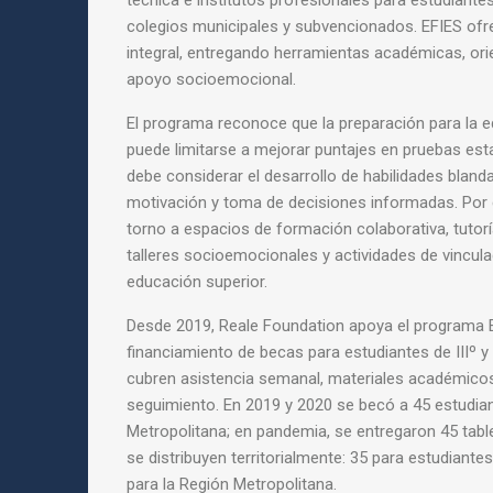
técnica e institutos profesionales para estudiante
colegios municipales y subvencionados. EFIES o
integral, entregando herramientas académicas, ori
apoyo socioemocional.
El programa reconoce que la preparación para la 
puede limitarse a mejorar puntajes en pruebas est
debe considerar el desarrollo de habilidades blandas
motivación y toma de decisiones informadas. Por el
torno a espacios de formación colaborativa, tutor
talleres socioemocionales y actividades de vincula
educación superior.
Desde 2019, Reale Foundation apoya el programa 
financiamiento de becas para estudiantes de IIIº 
cubren asistencia semanal, materiales académicos
seguimiento. En 2019 y 2020 se becó a 45 estudian
Metropolitana; en pandemia, se entregaron 45 tabl
se distribuyen territorialmente: 35 para estudiante
para la Región Metropolitana.