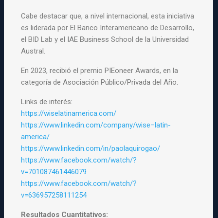
Cabe destacar que, a nivel internacional, esta iniciativa
es liderada por El Banco Interamericano de Desarrollo,
el BID Lab y el IAE Business School de la Universidad
Austral.
En 2023, recibió el premio PIEoneer Awards, en la
categoría de Asociación Público/Privada del Año.
Links de interés:
https://wiselatinamerica.com/
https://www.linkedin.com/compa
ny/
wise
–
latin
-
america/
https://www.linkedin.com/in/pa
olaquirogao/
https://www.facebook.com/watch
/?
v=701087461446079
https://www.facebook.com/watch
/?
v=636957258111254
Resultados Cuantitativos: