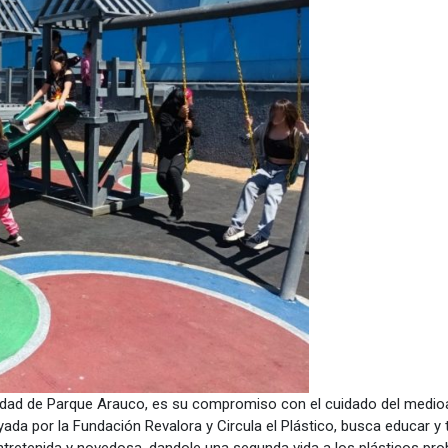
lidad de Parque Arauco, es su compromiso con el cuidado del medioam
poyada por la Fundación Revalora y Circula el Plástico, busca educar y
ntretenida y novedosa, dandole una segunda vida a los plásticos pro