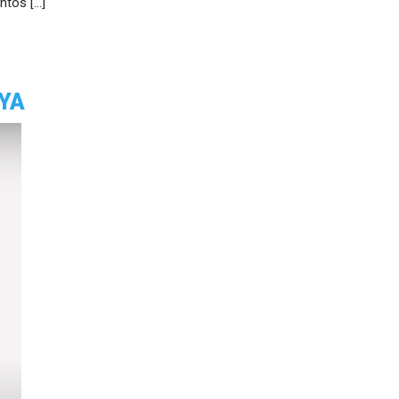
ntos […]
YA