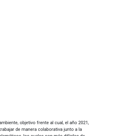
biente, objetivo frente al cual, el año 2021,
 trabajar de manera colaborativa junto a la
blemáticos, los cuales son más difíciles de