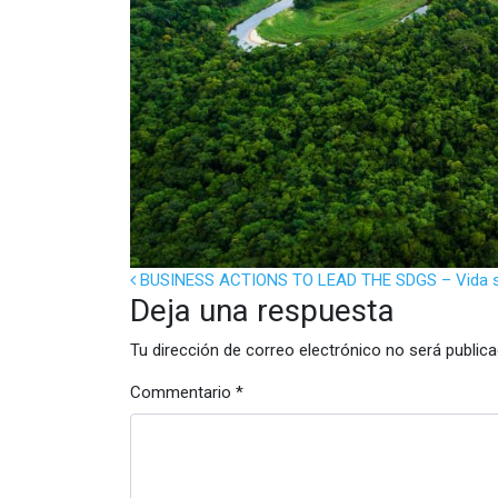
POST NAVIGATION
BUSINESS ACTIONS TO LEAD THE SDGS – Vida 
Deja una respuesta
Tu dirección de correo electrónico no será publica
Commentario
*