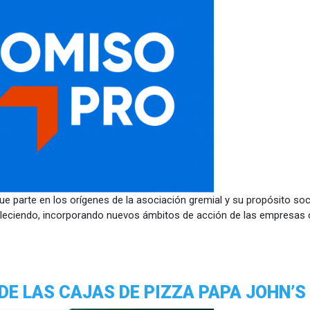
e parte en los orígenes de la asociación gremial y su propósito soci
taleciendo, incorporando nuevos ámbitos de acción de las empresas co
DE LAS CAJAS DE PIZZA PAPA JOHN’S