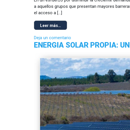
En un esfuerzo por disminuir la creciente demand
a aquellos grupos que presentan mayores barreras
el acceso a […]
Leer más…
Deja un comentario
ENERGIA SOLAR PROPIA: UN